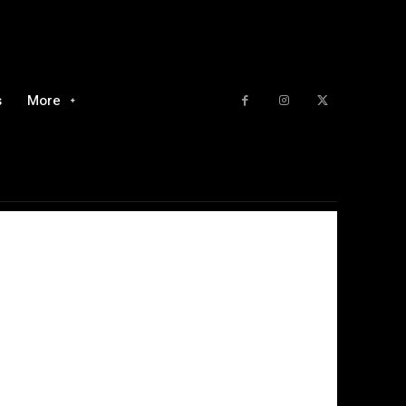
s
More