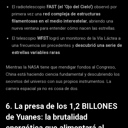
El radiotelescopio
FAST (el ‘Ojo del Cielo’)
observó por
primera vez una
red compleja de estructuras
filamentosas en el medio interestelar
, abriendo una
nueva ventana para entender cómo nacen las estrellas.
El telescopio
WFST
logró un monitoreo de la Vía Láctea a
una frecuencia sin precedentes y
descubrió una serie de
estrellas variables raras
.
Mientras la NASA tiene que mendigar fondos al Congreso,
China está haciendo ciencia fundamental y descubriendo los
secretos del universo con sus propios instrumentos. La
carrera espacial ya no es cosa de dos.
6. La presa de los 1,2 BILLONES
de Yuanes: la brutalidad
energética que alimentará al