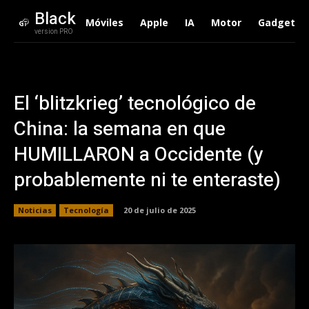
Black
Móviles
Apple
IA
Motor
Gadgets
version PRO
El ‘blitzkrieg’ tecnológico de
China: la semana en que
HUMILLARON a Occidente (y
probablemente ni te enteraste)
Noticias
Tecnología
20 de julio de 2025