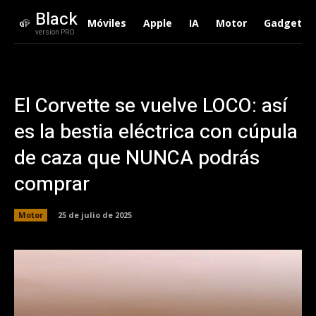
Black
Móviles
Apple
IA
Motor
Gadgets
version PRO
El Corvette se vuelve LOCO: así
es la bestia eléctrica con cúpula
de caza que NUNCA podrás
comprar
Motor
25 de julio de 2025