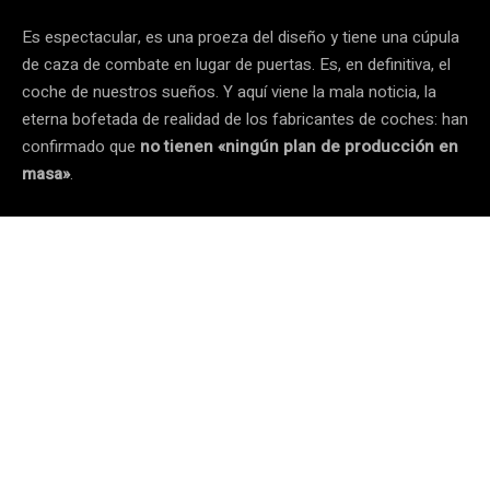
Es espectacular, es una proeza del diseño y tiene una cúpula
de caza de combate en lugar de puertas. Es, en definitiva, el
coche de nuestros sueños. Y aquí viene la mala noticia, la
eterna bofetada de realidad de los fabricantes de coches: han
confirmado que
no tienen «ningún plan de producción en
masa»
.