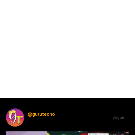
@gurutecno
Seguir
1.330
Seguidores