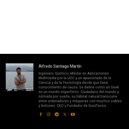
Alfredo Santiago Martín
Ingeniero Químico, Máster en Aplicaciones
Multimedia por la UOC y un apasionado de la
Ciencia y de la Tecnología desde que tiene
conocimiento de causa. Se define como un Geek
en un mundo imperfecto. Ciudadano del mundo y
nómada por suerte, su hábitat natural transcurre
entre ordenadores y máquinas con muchos cables
y botones. CEO y Fundador de GurúTecno.