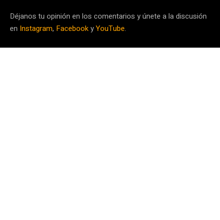
Déjanos tu opinión en los comentarios y únete a la discusión
en
Instagram
,
Facebook
y
YouTube
.