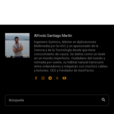
Alfredo Santiago Martín
Ingeniero Químico, Máster en Aplicaciones
Multimedia por la UOC y un apasionado de la
Ciencia y de la Tecnología desde que tiene
conocimiento de causa. Se define como un Geek
en un mundo imperfecto. Ciudadano del mundo y
nómada por suerte, su hábitat natural transcurre
entre ordenadores y máquinas con muchos cables
y botones. CEO y Fundador de GurúTecno.
Búsqueda