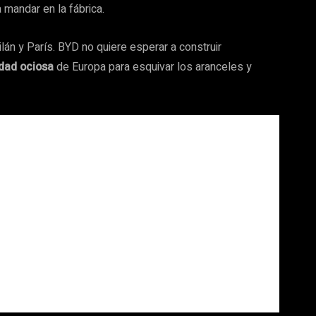
 mandar en la fábrica.
án y París. BYD no quiere esperar a construir
dad ociosa
de Europa para esquivar los aranceles y