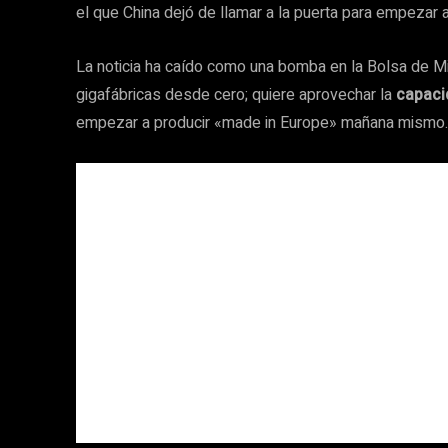
el que China dejó de llamar a la puerta para empezar a
La noticia ha caído como una bomba en la Bolsa de Mil
gigafábricas desde cero; quiere aprovechar la
capaci
empezar a producir «made in Europe» mañana mismo.