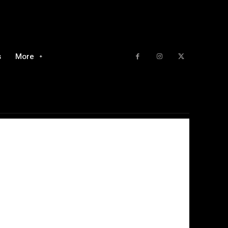
s
More