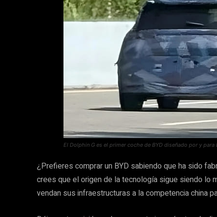
El Dolphin G es el primer coche de BYD diseñado por y para 
¿Prefieres comprar un BYD sabiendo que ha sido fabri
crees que el origen de la tecnología sigue siendo lo
vendan sus infraestructuras a la competencia china pa