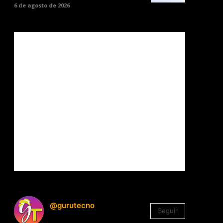
6 de agosto de 2026
@gurutecno
Seguir
1.330
Seguidores