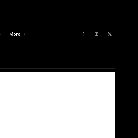
s
More