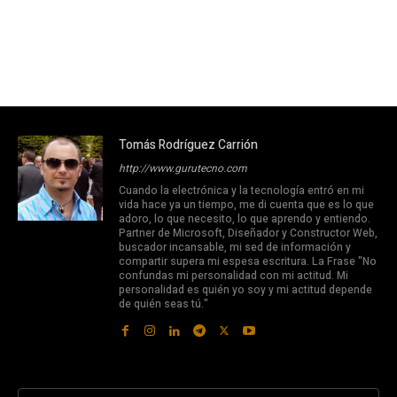
Tomás Rodríguez Carrión
http://www.gurutecno.com
Cuando la electrónica y la tecnología entró en mi
vida hace ya un tiempo, me di cuenta que es lo que
adoro, lo que necesito, lo que aprendo y entiendo.
Partner de Microsoft, Diseñador y Constructor Web,
buscador incansable, mi sed de información y
compartir supera mi espesa escritura. La Frase "No
confundas mi personalidad con mi actitud. Mi
personalidad es quién yo soy y mi actitud depende
de quién seas tú."