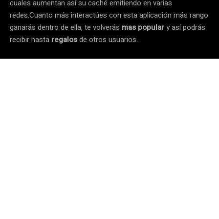
cuales aumentan así su caché emitiendo en varias
redes.Cuanto más interactúes con esta aplicación más rango
ganarás dentro de ella, te volverás
mas popular
y así podrás
recibir hasta
regalos
de otros usuarios.