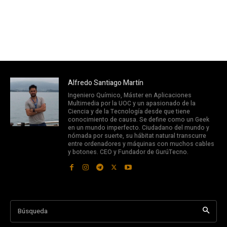
Alfredo Santiago Martín
Ingeniero Químico, Máster en Aplicaciones
Multimedia por la UOC y un apasionado de la
Ciencia y de la Tecnología desde que tiene
conocimiento de causa. Se define como un Geek
en un mundo imperfecto. Ciudadano del mundo y
nómada por suerte, su hábitat natural transcurre
entre ordenadores y máquinas con muchos cables
y botones. CEO y Fundador de GurúTecno.
Búsqueda