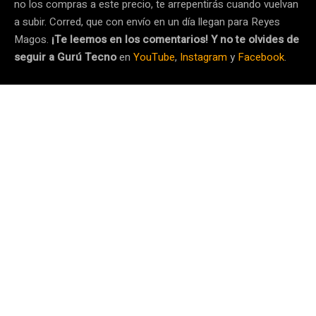
no los compras a este precio, te arrepentirás cuando vuelvan
a subir. Corred, que con envío en un día llegan para Reyes
Magos.
¡Te leemos en los comentarios! Y no te olvides de
seguir a Gurú Tecno
en
YouTube
,
Instagram
y
Facebook
.