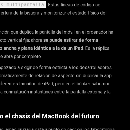
. Estas líneas de código se
os multipantalla
rtura de la bisagra y monitorizar el estado físico del
nción que duplica la pantalla del móvil en el ordenador ha
to vertical fija; ahora
se puede estirar de forma
z ancha y plana idéntica a la de un iPad
. Es la réplica
se abra por completo.
pezado a exigir de forma estricta a los desarrolladores
máticamente de relación de aspecto sin duplicar la app.
 diferentes tamaños de iPad, pero en el búnker sabemos
a conmutación instantánea entre la pantalla externa y la
o el chasis del MacBook del futuro
ue jamás cruzaría está a punto de caer en los laboratorios