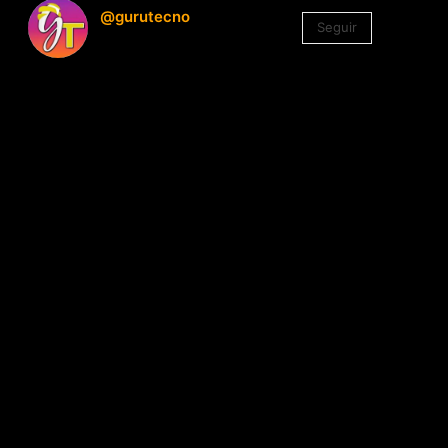
@gurutecno
Seguir
1.330
Seguidores