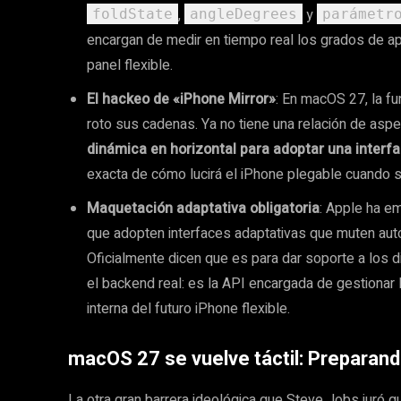
,
y
foldState
angleDegrees
parámetr
encargan de medir en tiempo real los grados de ape
panel flexible.
El hackeo de «iPhone Mirror»
: En macOS 27, la fu
roto sus cadenas. Ya no tiene una relación de aspec
dinámica en horizontal para adoptar una interfa
exacta de cómo lucirá el iPhone plegable cuando 
Maquetación adaptativa obligatoria
: Apple ha em
que adopten interfaces adaptativas que muten auto
Oficialmente dicen que es para dar soporte a los
el backend real: es la API encargada de gestionar l
interna del futuro iPhone flexible.
macOS 27 se vuelve táctil: Preparand
La otra gran barrera ideológica que Steve Jobs juró q