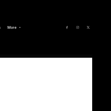
s
More