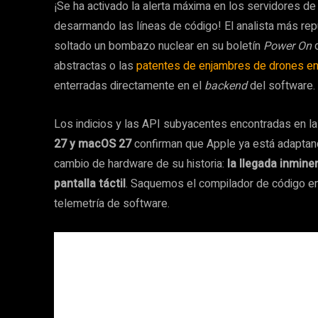
¡Se ha activado la alerta máxima en los servidores de
desarmando las líneas de código! El analista más re
soltado un bombazo nuclear en su boletín
Power On
d
abstractas o las
patentes de enjambres de drones en
enterradas directamente en el
backend
del software.
Los indicios y las API subyacentes encontradas en l
27 y macOS 27
confirman que Apple ya está adaptand
cambio de hardware de su historia:
la llegada inmin
pantalla táctil
. Saquemos el compilador de código en
telemetría de software.