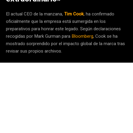
El actual CEO de la manzana,
Tim Cook
, ha confirmado
oficialmente que la empresa está sumergida en los
preparativos para honrar este legado. Según declaraciones
recogidas por Mark Gurman para
Bloomberg
, Cook se ha
mostrado sorprendido por el impacto global de la marca tras
revisar sus propios archivos.