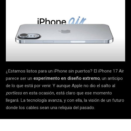
¿Estamos listos para un iPhone sin puertos? El iPhone 17 Air
parece ser un
experimento en diseño extremo
, un anticipo
de lo que está por venir. Y aunque Apple no dio el salto al
portless
en esta ocasión, está claro que ese momento
llegará. La tecnología avanza, y con ella, la visión de un futuro
donde los cables sean una reliquia del pasado.