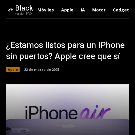
Black
Móviles
Apple
IA
Motor
Gadgets
version PRO
¿Estamos listos para un iPhone
sin puertos? Apple cree que sí
Apple
22 de marzo de 2025