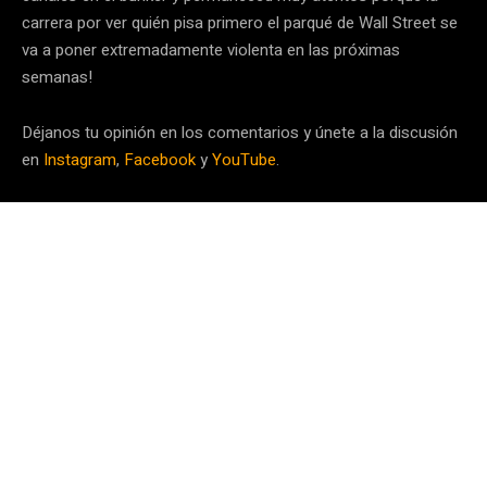
carrera por ver quién pisa primero el parqué de Wall Street se
va a poner extremadamente violenta en las próximas
semanas!
Déjanos tu opinión en los comentarios y únete a la discusión
en
Instagram
,
Facebook
y
YouTube
.