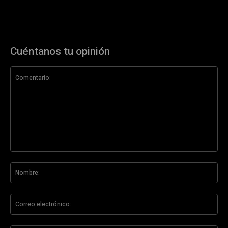
Cuéntanos tu opinión
Comentario:
No
Co
ele