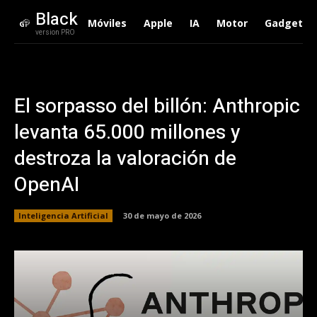
Black
Móviles
Apple
IA
Motor
Gadgets
version PRO
El sorpasso del billón: Anthropic
levanta 65.000 millones y
destroza la valoración de
OpenAI
Inteligencia Artificial
30 de mayo de 2026