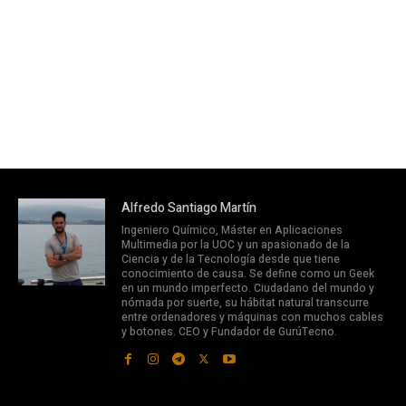
Alfredo Santiago Martín
Ingeniero Químico, Máster en Aplicaciones
Multimedia por la UOC y un apasionado de la
Ciencia y de la Tecnología desde que tiene
conocimiento de causa. Se define como un Geek
en un mundo imperfecto. Ciudadano del mundo y
nómada por suerte, su hábitat natural transcurre
entre ordenadores y máquinas con muchos cables
y botones. CEO y Fundador de GurúTecno.