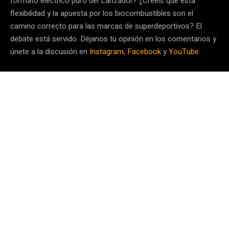
formato eléctrico puro del Lanzador? ¿Creéis que esta
flexibilidad y la apuesta por los biocombustibles son el
camino correcto para las marcas de superdeportivos? El
debate está servido. Déjanos tu opinión en los comentarios y
únete a la discusión en
Instagram
,
Facebook
y
YouTube
.