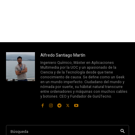
Alfredo Santiago Martín
Ingeniero Químico, Máster en Aplicaciones
Multimedia por la UOC y un apasionado de la
Ciencia y de la Tecnología desde que tiene
conocimiento de causa. Se define como un Geek
en un mundo imperfecto. Ciudadano del mundo y
nómada por suerte, su hábitat natural transcurre
entre ordenadores y máquinas con muchos cables
y botones. CEO y Fundador de GurúTecno.
Búsqueda