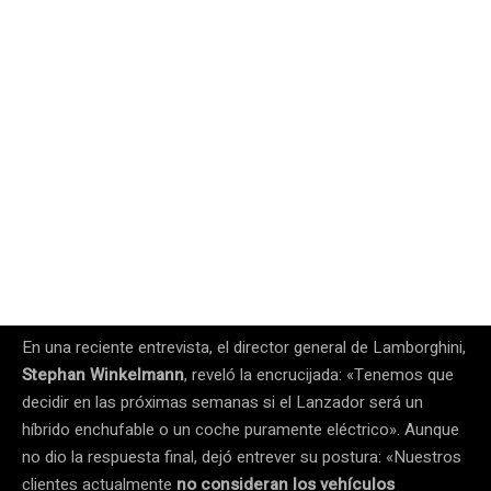
En una reciente entrevista, el director general de Lamborghini,
Stephan Winkelmann
, reveló la encrucijada: «Tenemos que
decidir en las próximas semanas si el Lanzador será un
híbrido enchufable o un coche puramente eléctrico». Aunque
no dio la respuesta final, dejó entrever su postura: «Nuestros
clientes actualmente
no consideran los vehículos