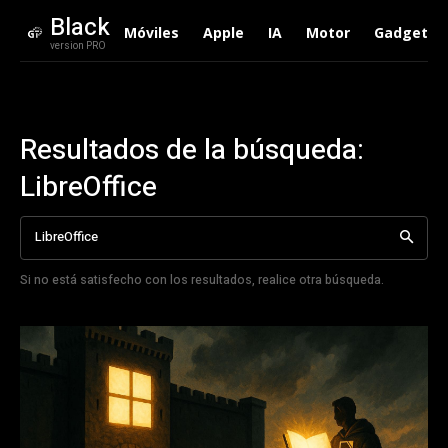
Black
Móviles
Apple
IA
Motor
Gadgets
version PRO
Resultados de la búsqueda:
LibreOffice
Si no está satisfecho con los resultados, realice otra búsqueda.